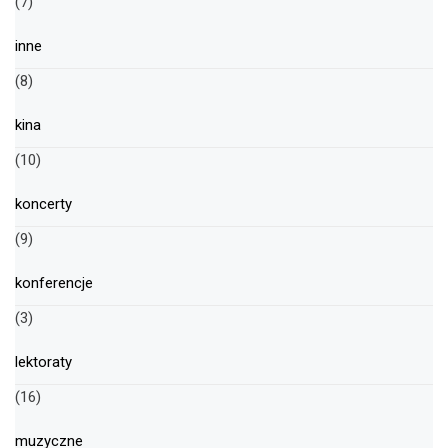
(7)
inne
(8)
kina
(10)
koncerty
(9)
konferencje
(3)
lektoraty
(16)
muzyczne