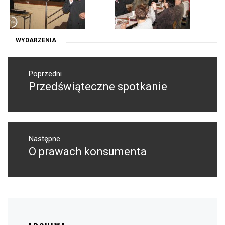
WYDARZENIA
Nawigacja
wpisu
Poprzedni
Przedświąteczne spotkanie
Poprzedni
wpis:
Następne
O prawach konsumenta
Następny
post: