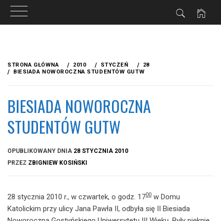
Przejdź
do
STRONA GŁÓWNA
2010
STYCZEŃ
28
treści
BIESIADA NOWOROCZNA STUDENTÓW GUTW
BIESIADA NOWOROCZNA
STUDENTÓW GUTW
OPUBLIKOWANY DNIA
28 STYCZNIA 2010
PRZEZ
ZBIGNIEW KOSIŃSKI
00
28 stycznia 2010 r., w czwartek, o godz. 17
w Domu
Katolickim przy ulicy Jana Pawła II, odbyła się II Biesiada
Noworoczna Gostyńskiego Uniwersytetu III Wieku. Były pięknie