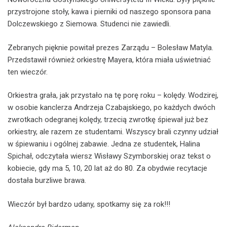
przystrojone stoły, kawa i pierniki od naszego sponsora pana
Dolczewskiego z Siemowa. Studenci nie zawiedli.
Zebranych pięknie powitał prezes Zarządu – Bolesław Matyla.
Przedstawił również orkiestrę Mayera, która miała uświetniać
ten wieczór.
Orkiestra grała, jak przystało na tę porę roku – kolędy. Wodzirej,
w osobie kanclerza Andrzeja Czabajskiego, po każdych dwóch
zwrotkach odegranej kolędy, trzecią zwrotkę śpiewał już bez
orkiestry, ale razem ze studentami. Wszyscy brali czynny udział
w śpiewaniu i ogólnej zabawie. Jedna ze studentek, Halina
Spichał, odczytała wiersz Wisławy Szymborskiej oraz tekst o
kobiecie, gdy ma 5, 10, 20 lat aż do 80. Za obydwie recytacje
dostała burzliwe brawa.
Wieczór był bardzo udany, spotkamy się za rok!!!