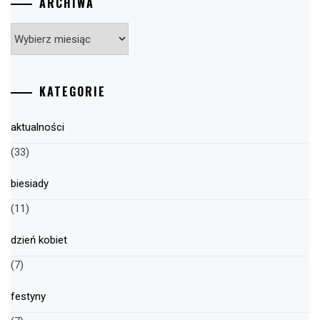
ARCHIWA
Archiwa
KATEGORIE
aktualności
(33)
biesiady
(11)
dzień kobiet
(7)
festyny