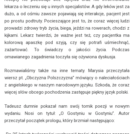
lekarza o leczeniu się u innych specjalistów. A gdy leków jest za
dużo, a od ośmiu zawsze pojawiają się interakcje, pacjent jest
po prostu podtruty. Pocieszające jest to, że coraz więcej ludzi
prowadzi zdrowy tryb życia, biega, jeździ na rowerach, chodzi z
kijkami. Lekarz twierdzi, że ważne jest też, czy pacjentka ma
kolorową apaszkę pod szyją, czy się potrafi uśmiechnąć,
zażartować. To świadczy o jakości życia. Podczas
omawianego zagadnienia toczyła się ożywiona dyskusja.
Rozmawialiśmy także na inne tematy. Marysia przeczytała
wiersz pt. „Obczyzna Polszczyzna” mówiący o naleciałościach
z angielskiego w naszym narodowym języku. Szkoda, że coraz
więcej słów obcego pochodzenia zastępuje piękny język polski.
Tadeusz dumnie pokazał nam swój tomik poezji w nowym
wydaniu. Nosi on tytuł: „O Gostyniu w Gostyniu”. Autor
przeczytał początek prologu, który brzmiał następująco: