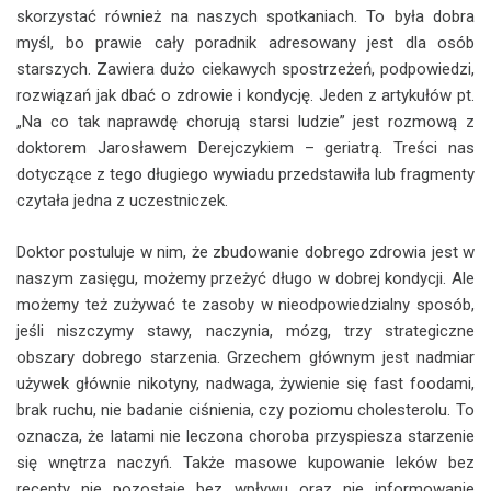
skorzystać również na naszych spotkaniach. To była dobra
myśl, bo prawie cały poradnik adresowany jest dla osób
starszych. Zawiera dużo ciekawych spostrzeżeń, podpowiedzi,
rozwiązań jak dbać o zdrowie i kondycję. Jeden z artykułów pt.
„Na co tak naprawdę chorują starsi ludzie” jest rozmową z
doktorem Jarosławem Derejczykiem – geriatrą. Treści nas
dotyczące z tego długiego wywiadu przedstawiła lub fragmenty
czytała jedna z uczestniczek.
Doktor postuluje w nim, że zbudowanie dobrego zdrowia jest w
naszym zasięgu, możemy przeżyć długo w dobrej kondycji. Ale
możemy też zużywać te zasoby w nieodpowiedzialny sposób,
jeśli niszczymy stawy, naczynia, mózg, trzy strategiczne
obszary dobrego starzenia. Grzechem głównym jest nadmiar
używek głównie nikotyny, nadwaga, żywienie się fast foodami,
brak ruchu, nie badanie ciśnienia, czy poziomu cholesterolu. To
oznacza, że latami nie leczona choroba przyspiesza starzenie
się wnętrza naczyń. Także masowe kupowanie leków bez
recepty nie pozostaje bez wpływu oraz nie informowanie