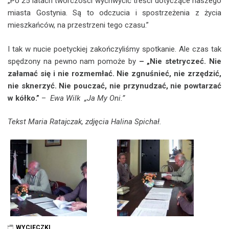
„Po 25 latach twórczości wychwycić treści dotyczące naszego
miasta Gostynia. Są to odczucia i spostrzeżenia z życia
mieszkańców, na przestrzeni tego czasu.”
I tak w nucie poetyckiej zakończyliśmy spotkanie. Ale czas tak
spędzony na pewno nam pomoże by
– „Nie stetryczeć. Nie
załamać się i nie rozmemłać. Nie zgnuśnieć, nie zrzędzić,
nie sknerzyć. Nie pouczać, nie przynudzać, nie powtarzać
w kółko.”
–
Ewa Wilk „Ja My Oni.”
Tekst Maria Ratajczak, zdjęcia Halina Spichał.
WYCIECZKI