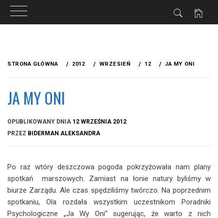
Przejdź
do
STRONA GŁÓWNA
2012
WRZESIEŃ
12
JA MY ONI
treści
JA MY ONI
OPUBLIKOWANY DNIA
12 WRZEŚNIA 2012
PRZEZ
BIDERMAN ALEKSANDRA
Po raz wtóry deszczowa pogoda pokrzyżowała nam plany
spotkań marszowych. Zamiast na łonie natury byliśmy w
biurze Zarządu. Ale czas spędziliśmy twórczo. Na poprzednim
spotkaniu, Ola rozdała wszystkim uczestnikom Poradniki
Psychologiczne „Ja Wy Oni” sugerując, że warto z nich