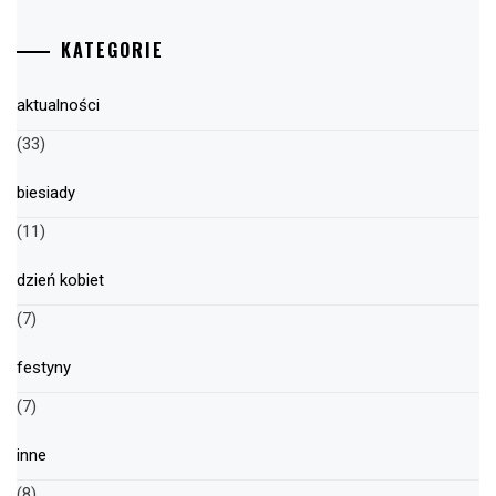
KATEGORIE
aktualności
(33)
biesiady
(11)
dzień kobiet
(7)
festyny
(7)
inne
(8)