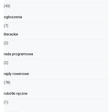
(43)
ogłoszenia
(7)
literackie
(2)
rada programowa
(2)
rajdy rowerowe
(78)
robótki ręczne
(1)