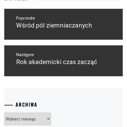
Nawigacja
wpisu
Poprzedni
Wśród pól ziemniaczanych
Poprzedni
wpis:
Następne
Rok akademicki czas zacząć
Następny
post:
ARCHIWA
Archiwa