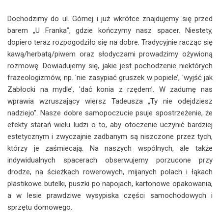
Dochodzimy do ul. Górnej i już wkrótce znajdujemy się przed
barem „U Franka”, gdzie kończymy nasz spacer. Niestety,
dopiero teraz rozpogodziło się na dobre. Tradycyjnie racząc się
kawą/herbatą/piwem oraz słodyczami prowadzimy ożywioną
rozmowę. Dowiadujemy się, jakie jest pochodzenie niektórych
frazeologizmów, np. 'nie zasypiać gruszek w popiele’, 'wyjść jak
Zabłocki na mydle’, 'dać konia z rzędem’. W zadumę nas
wprawia wzruszający wiersz Tadeusza „Ty nie odejdziesz
nadziejo”. Nasze dobre samopoczucie psuje spostrzeżenie, że
efekty starań wielu ludzi o to, aby otoczenie uczynić bardziej
estetycznym i zwyczajnie zadbanym są niszczone przez tych,
którzy je zaśmiecają. Na naszych wspólnych, ale także
indywidualnych spacerach obserwujemy porzucone przy
drodze, na ścieżkach rowerowych, mijanych polach i łąkach
plastikowe butelki, puszki po napojach, kartonowe opakowania,
a w lesie prawdziwe wysypiska części samochodowych i
sprzętu domowego.