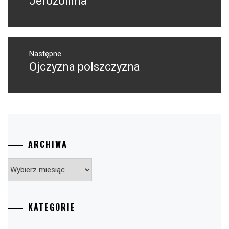
Jerozolima
wpis:
Następne
Ojczyzna polszczyzna
Następny
post:
ARCHIWA
Archiwa
KATEGORIE