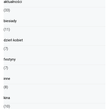
aktualności
(33)
biesiady
(11)
dzień kobiet
(7)
festyny
(7)
inne
(8)
kina
(10)