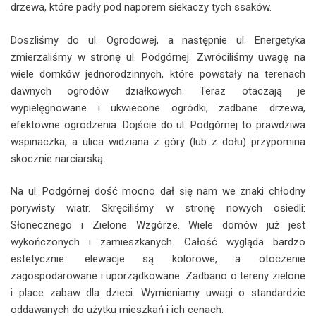
drzewa, które padły pod naporem siekaczy tych ssaków.
Doszliśmy do ul. Ogrodowej, a następnie ul. Energetyka
zmierzaliśmy w stronę ul. Podgórnej. Zwróciliśmy uwagę na
wiele domków jednorodzinnych, które powstały na terenach
dawnych ogrodów działkowych. Teraz otaczają je
wypielęgnowane i ukwiecone ogródki, zadbane drzewa,
efektowne ogrodzenia. Dojście do ul. Podgórnej to prawdziwa
wspinaczka, a ulica widziana z góry (lub z dołu) przypomina
skocznie narciarską.
Na ul. Podgórnej dość mocno dał się nam we znaki chłodny
porywisty wiatr. Skręciliśmy w stronę nowych osiedli:
Słonecznego i Zielone Wzgórze. Wiele domów już jest
wykończonych i zamieszkanych. Całość wygląda bardzo
estetycznie: elewacje są kolorowe, a otoczenie
zagospodarowane i uporządkowane. Zadbano o tereny zielone
i place zabaw dla dzieci. Wymieniamy uwagi o standardzie
oddawanych do użytku mieszkań i ich cenach.