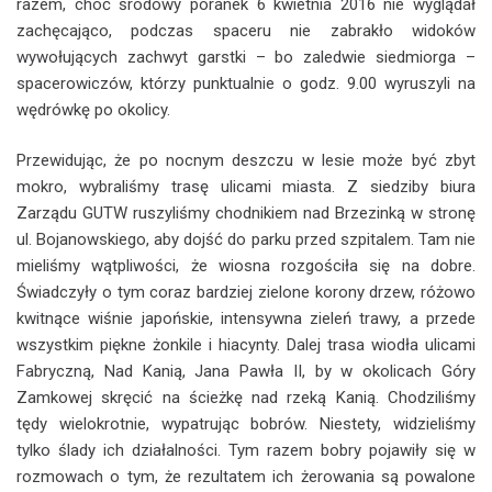
razem, choć środowy poranek 6 kwietnia 2016 nie wyglądał
zachęcająco, podczas spaceru nie zabrakło widoków
wywołujących zachwyt garstki – bo zaledwie siedmiorga –
spacerowiczów, którzy punktualnie o godz. 9.00 wyruszyli na
wędrówkę po okolicy.
Przewidując, że po nocnym deszczu w lesie może być zbyt
mokro, wybraliśmy trasę ulicami miasta. Z siedziby biura
Zarządu GUTW ruszyliśmy chodnikiem nad Brzezinką w stronę
ul. Bojanowskiego, aby dojść do parku przed szpitalem. Tam nie
mieliśmy wątpliwości, że wiosna rozgościła się na dobre.
Świadczyły o tym coraz bardziej zielone korony drzew, różowo
kwitnące wiśnie japońskie, intensywna zieleń trawy, a przede
wszystkim piękne żonkile i hiacynty. Dalej trasa wiodła ulicami
Fabryczną, Nad Kanią, Jana Pawła II, by w okolicach Góry
Zamkowej skręcić na ścieżkę nad rzeką Kanią. Chodziliśmy
tędy wielokrotnie, wypatrując bobrów. Niestety, widzieliśmy
tylko ślady ich działalności. Tym razem bobry pojawiły się w
rozmowach o tym, że rezultatem ich żerowania są powalone