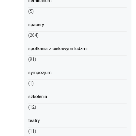
seminarium
(5)
spacery
(264)
spotkania z ciekawymi ludzmi
(91)
sympozjum
(1)
szkolenia
(12)
teatry
(11)