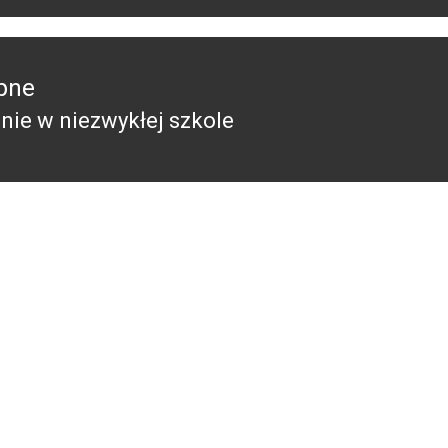
pne
nie w niezwykłej szkole
pny