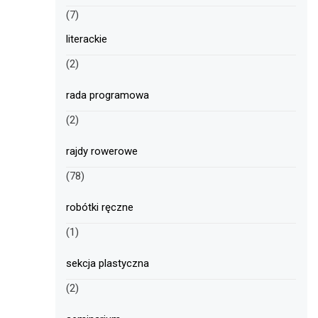
(7)
literackie
(2)
rada programowa
(2)
rajdy rowerowe
(78)
robótki ręczne
(1)
sekcja plastyczna
(2)