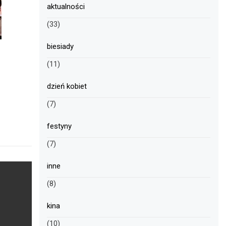
aktualności
(33)
biesiady
(11)
dzień kobiet
(7)
festyny
(7)
inne
(8)
kina
(10)