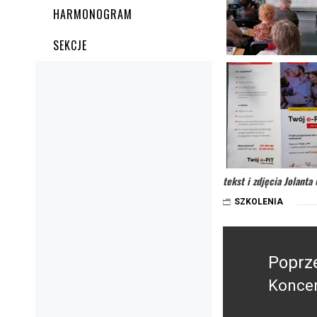
HARMONOGRAM
SEKCJE
tekst i zdjęcia Jolanta
SZKOLENIA
Nawigacja
wpisu
Poprz
Konce
Poprz
wpis: