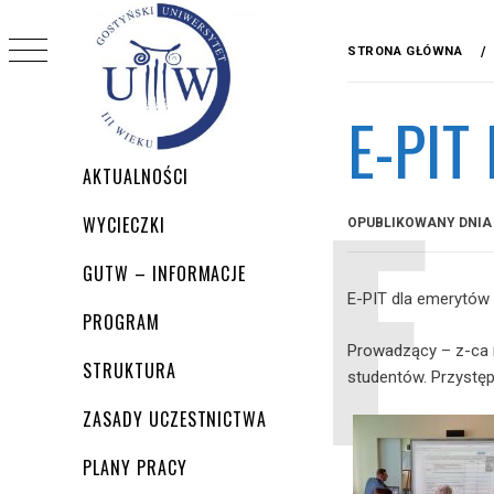
Przejdź
do
STRONA GŁÓWNA
treści
E-PIT
Menu
AKTUALNOŚCI
główne
WYCIECZKI
OPUBLIKOWANY DNI
GUTW – INFORMACJE
E-PIT dla emerytów
PROGRAM
Prowadzący – z-ca 
STRUKTURA
studentów. Przystęp
ZASADY UCZESTNICTWA
PLANY PRACY