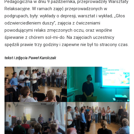
Pedagogiczna w dniu 9 października, przeprowadziły Warsztaty
Relaksacyjne. W ramach zajęć przeprowadzonych w
podgrupach, były: wykłady o depresji, warsztat i wykład; ,,Głos
odzwierciedleniem duszy”, zajęcia z ćwiczeniami
powodującymi relaks zmęczonych oczu, oraz wspólne
śpiewanie z chórem sol-mi-do. Na zajęciach uczestnicy
spędzili prawie trzy godziny i zapewne nie był to stracony czas.
tekst i zdjęcia Paweł Karolczak