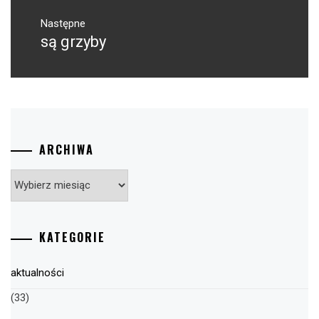
Następne
są grzyby
Następny
post:
ARCHIWA
Archiwa
KATEGORIE
aktualności
(33)