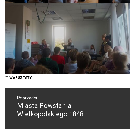
WARSZTATY
Nawigacja
wpisu
Poprzedni
Miasta Powstania
Poprzedni
wpis:
Wielkopolskiego 1848 r.