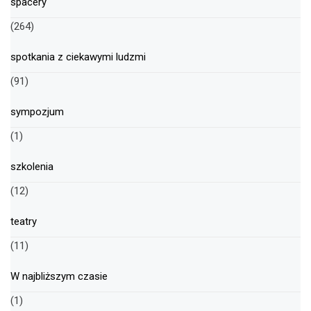
spacery
(264)
spotkania z ciekawymi ludzmi
(91)
sympozjum
(1)
szkolenia
(12)
teatry
(11)
W najbliższym czasie
(1)