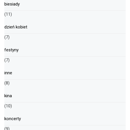
biesiady
(11)
dzień kobiet
(7)
festyny
(7)
inne
(8)
kina
(10)
koncerty
(9)